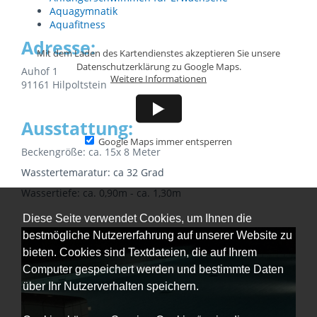
Aquagymnatik
Aquafitness
Adresse:
Mit dem Laden des Kartendienstes akzeptieren Sie unsere
Datenschutzerklärung zu Google Maps.
Auhof 1
Weitere Informationen
91161 Hilpoltstein
Ausstattung:
Google Maps immer entsperren
Beckengröße: ca. 15x 8 Meter
Wasstertemaratur: ca 32 Grad
Wassertiefe: ca. 0,90m - ca. 1,30m
Diese Seite verwendet Cookies, um Ihnen die
bestmögliche Nutzererfahrung auf unserer Website zu
bieten. Cookies sind Textdateien, die auf Ihrem
Computer gespeichert werden und bestimmte Daten
über Ihr Nutzerverhalten speichern.