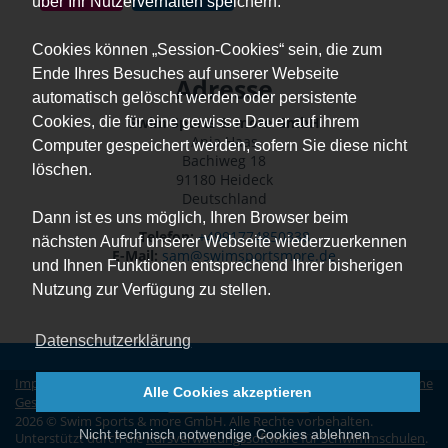
über Ihr Nutzerverhalten speichern.
Cookies können „Session-Cookies“ sein, die zum
Ende Ihres Besuches auf unserer Webseite
Adresse
automatisch gelöscht werden oder persistente
Cookies, die für eine gewisse Dauer auf ihrem
Swim Sports & more GmbH
Anja Haas
Computer gespeichert werden, sofern Sie diese nicht
Bachiweg 18
löschen.
91180 Heideck
Deutschland
Dann ist es uns möglich, Ihren Browser beim
Telefon:
+4991774850338
nächsten Aufruf unserer Webseite wiederzuerkennen
E-Mail:
sam@swimsportsmore.de
und Ihnen Funktionen entsprechend Ihrer bisherigen
Nutzung zur Verfügung zu stellen.
Datenschutzerklärung
Impressum
|
Datenschutz
|
Erklärung zur Barrierefreiheit
|
Allgemeine
Alle Cookies akzeptieren
Geschäftsbedingungen
|
Vertrag widerrufen
2026 © Swim Sports & more GmbH. Alle Rechte vorbehalten.
Nicht technisch notwendige Cookies ablehnen
Unterstützt durch die
Kursverwaltungssoftware für Schwimmschulen
.