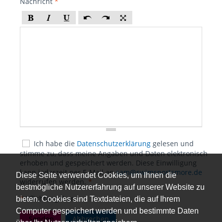
Nachricht
*
Ich habe die
Datenschutzerklärung
gelesen und
stimme zu, dass meine Angaben und Daten elektronisch
erhoben und gespeichert werden. Diese Einwilligung
kann jederzeit per E-Mail an
sam@swimsportsmore.de
Diese Seite verwendet Cookies, um Ihnen die
widerrufen werden.
*
bestmögliche Nutzererfahrung auf unserer Website zu
*
Pflichtangaben
bieten. Cookies sind Textdateien, die auf Ihrem
Computer gespeichert werden und bestimmte Daten
Senden
Abbrechen