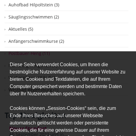
Auhofbad Hilpoltstein (3)
Säuglingsschwimmen (2)
Aktuelles (5)
Anfängerschwimmkurse (2)
Postbauer-Heng (11)
Diese Seite verwendet Cookies, um Ihnen die
Nürnberg Tiergarten (1)
bestmögliche Nutzererfahrung auf unserer Website zu
Wichernhaus Altdorf (2)
bieten. Cookies sind Textdateien, die auf Ihrem
Computer gespeichert werden und bestimmte Daten
Westbad Regensburg (1)
über Ihr Nutzerverhalten speichern.
Cookies können „Session-Cookies“ sein, die zum
Top Neuigkeiten
Ende Ihres Besuches auf unserer Webseite
automatisch gelöscht werden oder persistente
Neuer Standort...
Cookies, die für eine gewisse Dauer auf ihrem
Ab September 2023 und in...