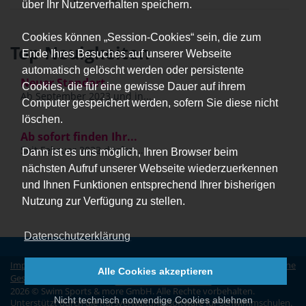
über Ihr Nutzerverhalten speichern.
Cookies können „Session-Cookies“ sein, die zum
Top Neuigkeiten
Ende Ihres Besuches auf unserer Webseite
automatisch gelöscht werden oder persistente
Neuer Standort...
Cookies, die für eine gewisse Dauer auf ihrem
Ab September 2023 und in...
Computer gespeichert werden, sofern Sie diese nicht
löschen.
Ab sofort finden Ihr...
Seit Februar 2022 dürfen...
Dann ist es uns möglich, Ihren Browser beim
nächsten Aufruf unserer Webseite wiederzuerkennen
und Ihnen Funktionen entsprechend Ihrer bisherigen
Nutzung zur Verfügung zu stellen.
Datenschutzerklärung
Impressum
|
Datenschutz
|
Erklärung zur Barrierefreiheit
|
Allgemeine
Alle Cookies akzeptieren
Geschäftsbedingungen
|
Vertrag widerrufen
2026 © Swim Sports & more GmbH. Alle Rechte vorbehalten.
Nicht technisch notwendige Cookies ablehnen
Unterstützt durch die
Kursverwaltungssoftware für Schwimmschulen
.