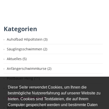
Kategorien
Auhofbad Hilpoltstein (3)
Säuglingsschwimmen (2)
Aktuelles (5)
Anfängerschwimmkurse (2)
Postbauer-Heng (11)
Diese Seite verwendet Cookies, um Ihnen die
Nürnberg Tiergarten (1)
bestmögliche Nutzererfahrung auf unserer Website zu
Wichernhaus Altdorf (2)
bieten. Cookies sind Textdateien, die auf Ihrem
Computer gespeichert werden und bestimmte Daten
Westbad Regensburg (1)