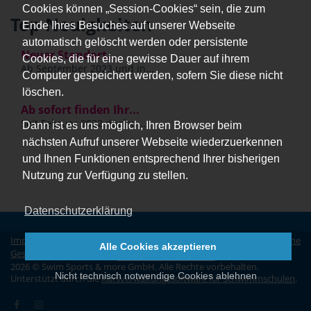
Cookies können „Session-Cookies“ sein, die zum
Top Neuigkeiten
Ende Ihres Besuches auf unserer Webseite
automatisch gelöscht werden oder persistente
Neuer Standort...
Cookies, die für eine gewisse Dauer auf ihrem
Ab September 2023 und in...
Computer gespeichert werden, sofern Sie diese nicht
löschen.
Ab sofort finden Ihr...
Seit Februar 2022 dürfen...
Dann ist es uns möglich, Ihren Browser beim
nächsten Aufruf unserer Webseite wiederzuerkennen
und Ihnen Funktionen entsprechend Ihrer bisherigen
Nutzung zur Verfügung zu stellen.
Datenschutzerklärung
Impressum
|
Datenschutz
|
Erklärung zur Barrierefreiheit
|
Allgemeine
Alle Cookies akzeptieren
Geschäftsbedingungen
|
Vertrag widerrufen
2026 © Swim Sports & more GmbH. Alle Rechte vorbehalten.
Nicht technisch notwendige Cookies ablehnen
Unterstützt durch die
Kursverwaltungssoftware für Schwimmschulen
.