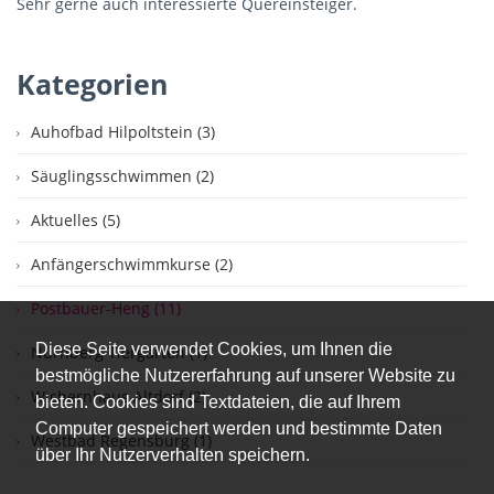
Sehr gerne auch interessierte Quereinsteiger.
Kategorien
Auhofbad Hilpoltstein (3)
Säuglingsschwimmen (2)
Aktuelles (5)
Anfängerschwimmkurse (2)
Postbauer-Heng (11)
Diese Seite verwendet Cookies, um Ihnen die
Nürnberg Tiergarten (1)
bestmögliche Nutzererfahrung auf unserer Website zu
Wichernhaus Altdorf (2)
bieten. Cookies sind Textdateien, die auf Ihrem
Computer gespeichert werden und bestimmte Daten
Westbad Regensburg (1)
über Ihr Nutzerverhalten speichern.