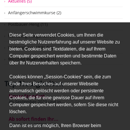
Aktuelles (5)
Anfängerschwimmkurse (2)
Postbauer-Heng (11)
Diese Seite verwendet Cookies, um Ihnen die
Nürnberg Tiergarten (1)
bestmögliche Nutzererfahrung auf unserer Website zu
Wichernhaus Altdorf (2)
bieten. Cookies sind Textdateien, die auf Ihrem
Computer gespeichert werden und bestimmte Daten
Westbad Regensburg (1)
über Ihr Nutzerverhalten speichern.
Cookies können „Session-Cookies“ sein, die zum
Top Neuigkeiten
Ende Ihres Besuches auf unserer Webseite
automatisch gelöscht werden oder persistente
Neuer Standort...
Cookies, die für eine gewisse Dauer auf ihrem
Ab September 2023 und in...
Computer gespeichert werden, sofern Sie diese nicht
löschen.
Ab sofort finden Ihr...
Seit Februar 2022 dürfen...
Dann ist es uns möglich, Ihren Browser beim