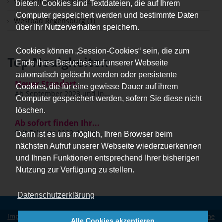
Wichernhaus Altdorf (2)
bieten. Cookies sind Textdateien, die auf Ihrem
Computer gespeichert werden und bestimmte Daten
Westbad Regensburg (1)
über Ihr Nutzerverhalten speichern.
Cookies können „Session-Cookies“ sein, die zum
Top Neuigkeiten
Ende Ihres Besuches auf unserer Webseite
automatisch gelöscht werden oder persistente
Neuer Standort...
Cookies, die für eine gewisse Dauer auf ihrem
Ab September 2023 und in...
Computer gespeichert werden, sofern Sie diese nicht
löschen.
Ab sofort finden Ihr...
Seit Februar 2022 dürfen...
Dann ist es uns möglich, Ihren Browser beim
nächsten Aufruf unserer Webseite wiederzuerkennen
und Ihnen Funktionen entsprechend Ihrer bisherigen
Nutzung zur Verfügung zu stellen.
Datenschutzerklärung
Impressum
|
Datenschutz
|
Erklärung zur Barrierefreiheit
|
Allgemeine
Alle Cookies akzeptieren